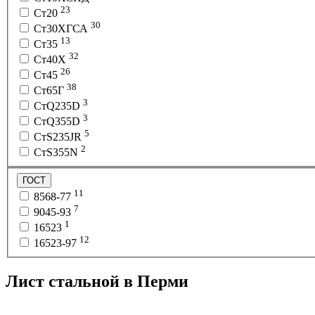
23
Ст20
30
Ст30ХГСА
13
Ст35
32
Ст40Х
26
Ст45
38
Ст65Г
3
СтQ235D
3
СтQ355D
5
СтS235JR
2
СтS355N
ГОСТ
11
8568-77
7
9045-93
1
16523
12
16523-97
Лист стальной в Перми