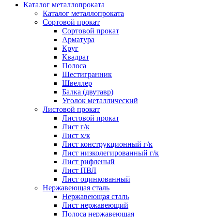
Каталог металлопроката
Каталог металлопроката
Сортовой прокат
Сортовой прокат
Арматура
Круг
Квадрат
Полоса
Шестигранник
Швеллер
Балка (двутавр)
Уголок металлический
Листовой прокат
Листовой прокат
Лист г/к
Лист х/к
Лист конструкционный г/к
Лист низколегированный г/к
Лист рифленый
Лист ПВЛ
Лист оцинкованный
Нержавеющая сталь
Нержавеющая сталь
Лист нержавеющий
Полоса нержавеющая