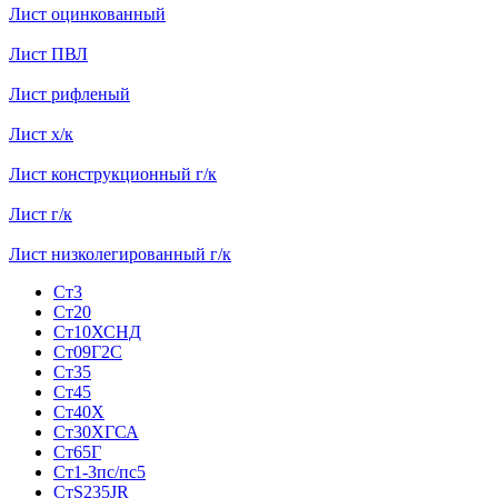
Лист оцинкованный
Лист ПВЛ
Лист рифленый
Лист х/к
Лист конструкционный г/к
Лист г/к
Лист низколегированный г/к
Ст3
Ст20
Ст10ХСНД
Ст09Г2С
Ст35
Ст45
Ст40Х
Ст30ХГСА
Ст65Г
Ст1-3пс/пс5
СтS235JR