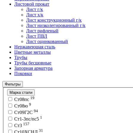
Листовой прокат
Лист г/к
Лист х/к
Лист конструкционный г/к
Лист низколегированный г/к
Лист рифленый
Лист ПВЛ
Лист оцинкованный
Нержавеющая сталь
Цветные металлы
Трубы
Трубы бесшовные
Запорная арматура
Поковки
Фильтры
Марка стали
19
Ст08пс
9
Ст08ю
94
Ст09Г2С
1
Ст1-3пс/пс5
157
Ст3
31
Ст10ХСНД