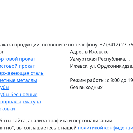
аза продукции, позвоните по телефону: +7 (3412) 27-75
ог
Адрес в Ижевске
ортовой прокат
Удмуртская Республика, г.
истовой прокат
Ижевск, ул. Орджоникидзе, 
ержавеющая сталь
ветные металлы
Режим работы: c 9:00 до 19
рубы
без выходных
рубы бесшовные
апорная арматура
оковки
боты сайта, анализа трафика и персонализации.
нятно", вы соглашаетесь с нашей
политикой конфиденц