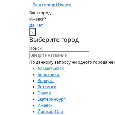
Ваш город: Ижевск
Ваш город
Ижевск?
Да
Нет
×
Выберите город
Поиск:
По данному запросу ни одного города не 
Альметьевск
Березники
Воркута
Воткинск
Глазов
Екатеринбург
Ижевск
Йошкар-Ола