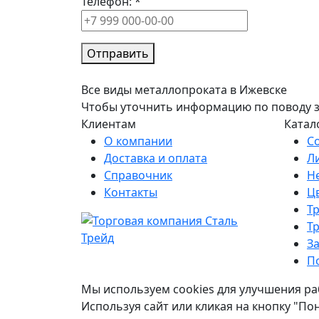
Телефон:
*
Отправить
Все виды металлопроката в Ижевске
Чтобы уточнить информацию по поводу зак
Клиентам
Катал
О компании
С
Доставка и оплата
Л
Справочник
Н
Контакты
Ц
Т
Т
З
П
Мы используем cookies для улучшения ра
Используя сайт или кликая на кнопку "По