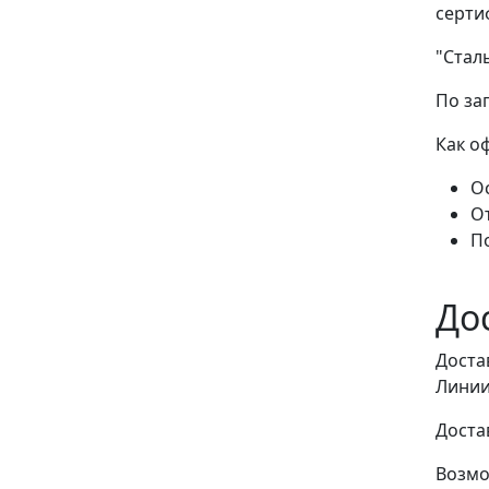
серти
"Стал
По за
Как о
Ос
О
П
До
Доста
Линии
Доста
Возмо