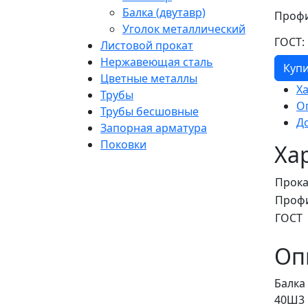
Балка (двутавр)
Профи
Уголок металлический
ГОСТ:
Листовой прокат
Нержавеющая сталь
Куп
Цветные металлы
Х
Трубы
О
Трубы бесшовные
Д
Запорная арматура
Поковки
Ха
Прока
Проф
ГОСТ
Оп
Балка
40Ш3 