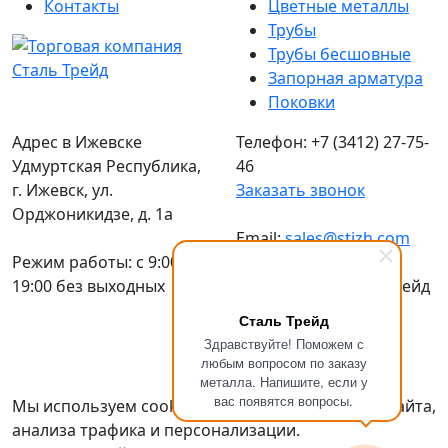
Контакты
Цветные металлы
Трубы
Трубы бесшовные
Запорная арматура
Поковки
Адрес в Ижевске
Телефон: +7 (3412) 27-75-
Удмуртская Республика,
46
г. Ижевск, ул.
Заказать звонок
Орджоникидзе, д. 1а
Email:
sales@stizh.com
Режим работы: c 9:00 до
19:00 без выходных
© 2016-2026 Сталь Трейд
Металлопрокат
по
Сталь Трейд
выгодным ценам
Здравствуйте! Поможем с
Политика
любым вопросом по заказу
металла. Напишите, если у
конфиденциальности
вас появятся вопросы.
Мы используем cookies для улучшения работы сайта,
анализа трафика и персонализации.