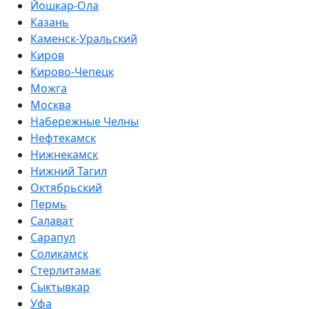
Йошкар-Ола
Казань
Каменск-Уральский
Киров
Кирово-Чепецк
Можга
Москва
Набережные Челны
Нефтекамск
Нижнекамск
Нижний Тагил
Октябрьский
Пермь
Салават
Сарапул
Соликамск
Стерлитамак
Сыктывкар
Уфа