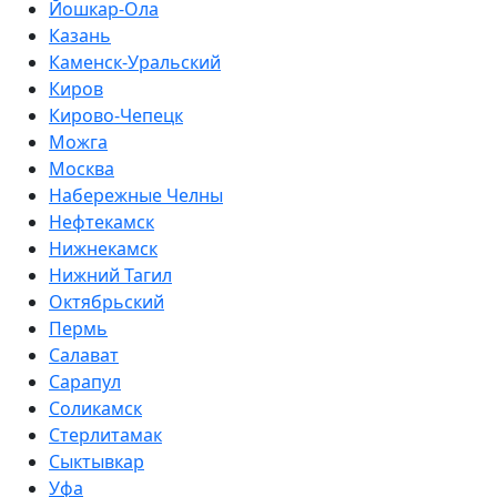
Йошкар-Ола
Казань
Каменск-Уральский
Киров
Кирово-Чепецк
Можга
Москва
Набережные Челны
Нефтекамск
Нижнекамск
Нижний Тагил
Октябрьский
Пермь
Салават
Сарапул
Соликамск
Стерлитамак
Сыктывкар
Уфа