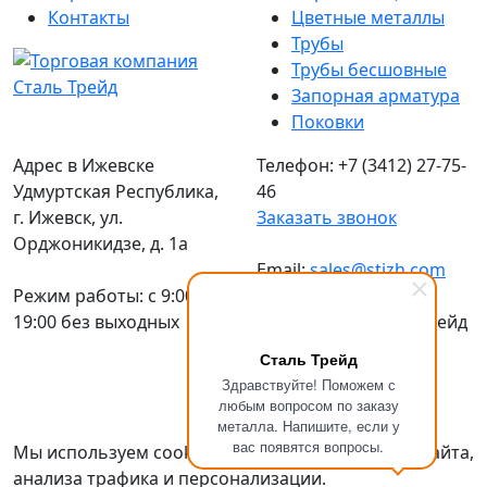
Контакты
Цветные металлы
Трубы
Трубы бесшовные
Запорная арматура
Поковки
Адрес в Ижевске
Телефон: +7 (3412) 27-75-
Удмуртская Республика,
46
г. Ижевск, ул.
Заказать звонок
Орджоникидзе, д. 1а
Email:
sales@stizh.com
Режим работы: c 9:00 до
19:00 без выходных
© 2016-2026 Сталь Трейд
Металлопрокат
по
Сталь Трейд
выгодным ценам
Здравствуйте! Поможем с
Политика
любым вопросом по заказу
металла. Напишите, если у
конфиденциальности
вас появятся вопросы.
Мы используем cookies для улучшения работы сайта,
анализа трафика и персонализации.