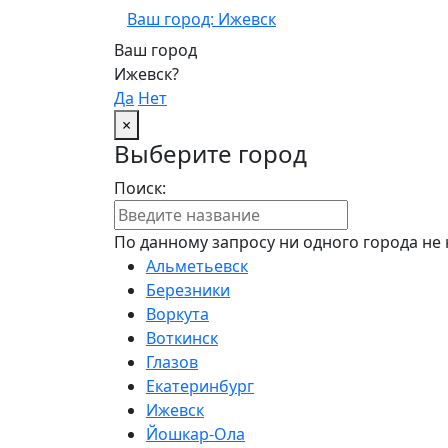
Ваш город: Ижевск
Ваш город
Ижевск?
Да
Нет
×
Выберите город
Поиск:
По данному запросу ни одного города не 
Альметьевск
Березники
Воркута
Воткинск
Глазов
Екатеринбург
Ижевск
Йошкар-Ола