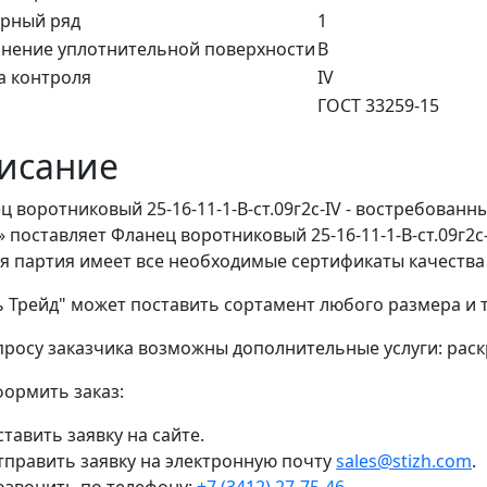
рный ряд
1
нение уплотнительной поверхности
В
а контроля
IV
ГОСТ 33259-15
исание
ц воротниковый 25-16-11-1-B-ст.09г2с-IV - востребован
» поставляет Фланец воротниковый 25-16-11-1-B-ст.09г2
я партия имеет все необходимые сертификаты качества
ь Трейд" может поставить сортамент любого размера и
просу заказчика возможны дополнительные услуги: раскр
формить заказ:
тавить заявку на сайте.
тправить заявку на электронную почту
sales@stizh.com
.