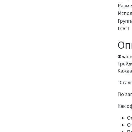
Разме
Испол
Групп
ГОСТ
Оп
Флане
Трейд
Кажда
"Стал
По за
Как о
Ос
О