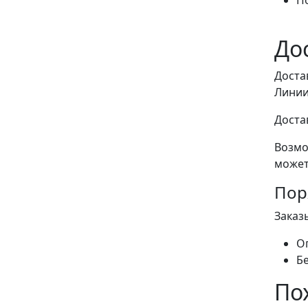
П
До
Доста
Линии
Доста
Возмо
может
Пор
Заказ
О
Б
По