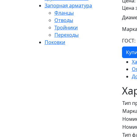
Цена:
Запорная арматура
Цена 
Фланцы
Диаме
Отводы
Тройники
Марка
Переходы
ГОСТ:
Поковки
Куп
Х
О
Д
Ха
Тип п
Марка
Номин
Номин
Тип ф