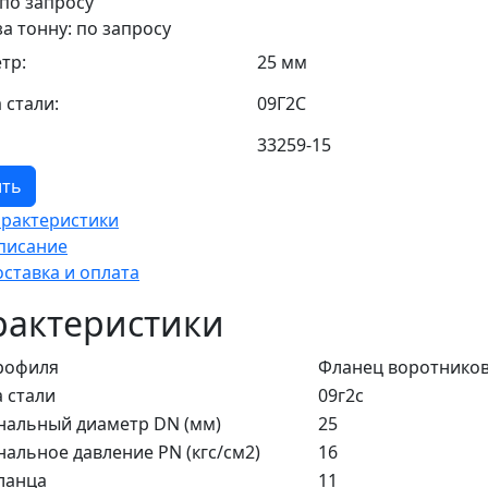
 по запросу
за тонну: по запросу
тр:
25 мм
 стали:
09Г2С
33259-15
ить
арактеристики
писание
оставка и оплата
рактеристики
рофиля
Фланец воротнико
 стали
09г2с
альный диаметр DN (мм)
25
альное давление PN (кгс/см2)
16
ланца
11