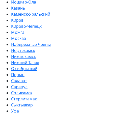
Йошкар-Ола
Казань
Каменск-Уральский
Киров
Кирово-Чепецк
Можга
Москва
Набережные Челны
Нефтекамск
Нижнекамск
Нижний Тагил
Октябрьский
Пермь
Салават
Сарапул
Соликамск
Стерлитамак
Сыктывкар
Уфа