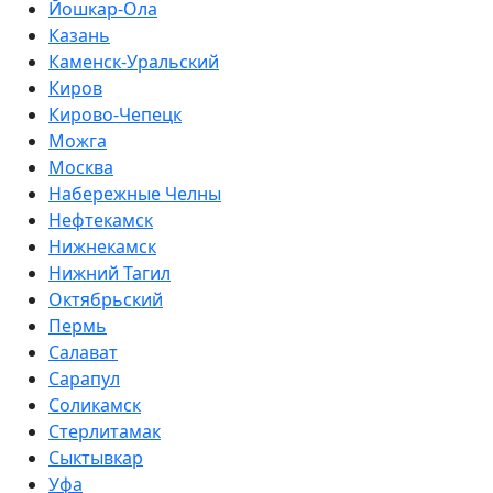
Йошкар-Ола
Казань
Каменск-Уральский
Киров
Кирово-Чепецк
Можга
Москва
Набережные Челны
Нефтекамск
Нижнекамск
Нижний Тагил
Октябрьский
Пермь
Салават
Сарапул
Соликамск
Стерлитамак
Сыктывкар
Уфа