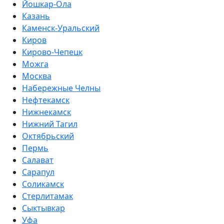
Йошкар-Ола
Казань
Каменск-Уральский
Киров
Кирово-Чепецк
Можга
Москва
Набережные Челны
Нефтекамск
Нижнекамск
Нижний Тагил
Октябрьский
Пермь
Салават
Сарапул
Соликамск
Стерлитамак
Сыктывкар
Уфа