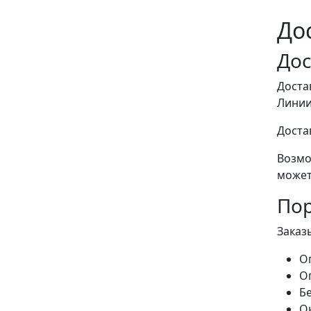
До
Дос
Доста
Линии
Доста
Возмо
может
Пор
Заказ
О
О
Б
Он