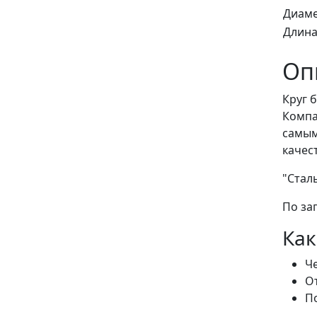
Диаме
Длина
Оп
Круг 
Компа
самым
качес
"Стал
По за
Как
Че
От
По