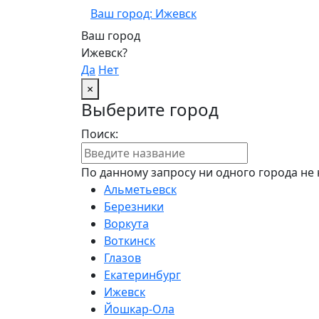
Ваш город: Ижевск
Ваш город
Ижевск?
Да
Нет
×
Выберите город
Поиск:
По данному запросу ни одного города не 
Альметьевск
Березники
Воркута
Воткинск
Глазов
Екатеринбург
Ижевск
Йошкар-Ола