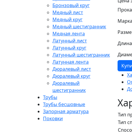
Цена 
Бронзовый круг
Прока
Медный лист
Медный круг
Марка
Медный шестигранник
Разме
Медная лента
Латунный лист
Длина
Латунный круг
Диаме
Латунный шестигранник
Латунная лента
Куп
Дюралевый лист
Х
Дюралевый круг
О
Дюралевый
Д
шестигранник
Трубы
Ха
Трубы бесшовные
Запорная арматура
Тип п
Поковки
Тип с
Спосо