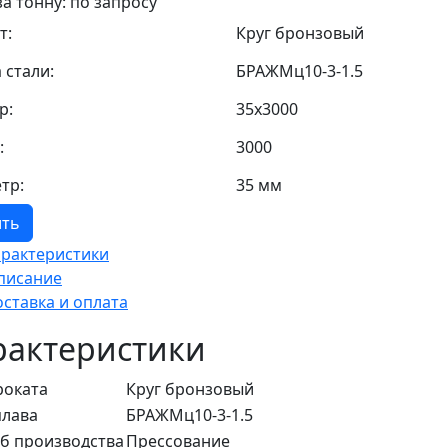
за тонну: по запросу
т:
Круг бронзовый
 стали:
БРАЖМц10-3-1.5
р:
35х3000
:
3000
тр:
35 мм
ить
арактеристики
писание
оставка и оплата
рактеристики
роката
Круг бронзовый
плава
БРАЖМц10-3-1.5
б производства
Прессование