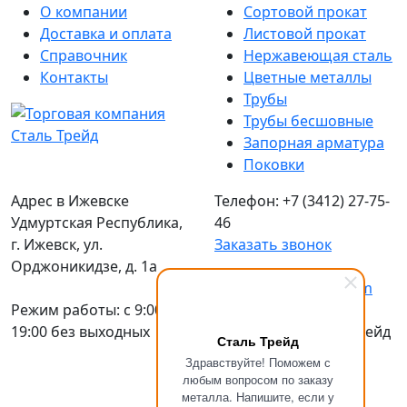
О компании
Сортовой прокат
Доставка и оплата
Листовой прокат
Справочник
Нержавеющая сталь
Контакты
Цветные металлы
Трубы
Трубы бесшовные
Запорная арматура
Поковки
Адрес в Ижевске
Телефон: +7 (3412) 27-75-
Удмуртская Республика,
46
г. Ижевск, ул.
Заказать звонок
Орджоникидзе, д. 1а
Email:
sales@stizh.com
Режим работы: c 9:00 до
19:00 без выходных
© 2016-2026 Сталь Трейд
Сталь Трейд
Металлопрокат
по
Здравствуйте! Поможем с
выгодным ценам
любым вопросом по заказу
металла. Напишите, если у
Политика