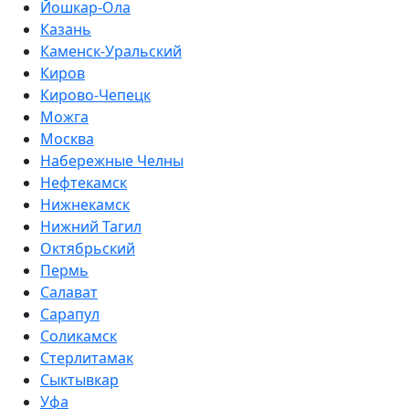
Йошкар-Ола
Казань
Каменск-Уральский
Киров
Кирово-Чепецк
Можга
Москва
Набережные Челны
Нефтекамск
Нижнекамск
Нижний Тагил
Октябрьский
Пермь
Салават
Сарапул
Соликамск
Стерлитамак
Сыктывкар
Уфа