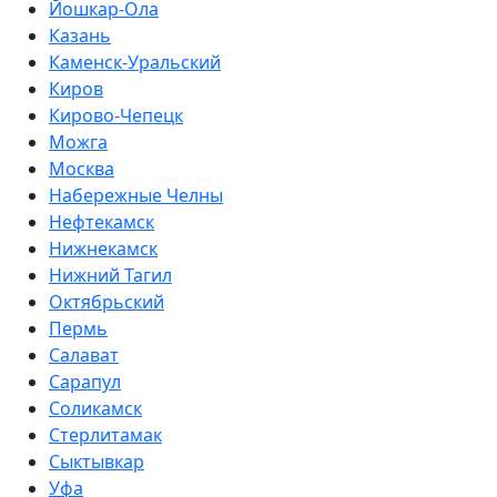
Йошкар-Ола
Казань
Каменск-Уральский
Киров
Кирово-Чепецк
Можга
Москва
Набережные Челны
Нефтекамск
Нижнекамск
Нижний Тагил
Октябрьский
Пермь
Салават
Сарапул
Соликамск
Стерлитамак
Сыктывкар
Уфа