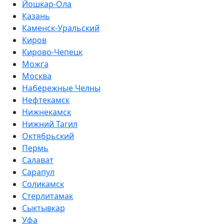
Йошкар-Ола
Казань
Каменск-Уральский
Киров
Кирово-Чепецк
Можга
Москва
Набережные Челны
Нефтекамск
Нижнекамск
Нижний Тагил
Октябрьский
Пермь
Салават
Сарапул
Соликамск
Стерлитамак
Сыктывкар
Уфа