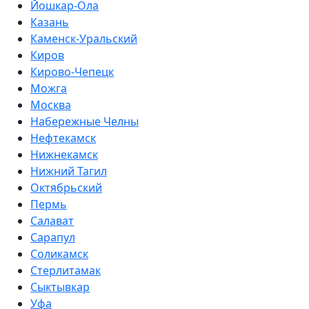
Йошкар-Ола
Казань
Каменск-Уральский
Киров
Кирово-Чепецк
Можга
Москва
Набережные Челны
Нефтекамск
Нижнекамск
Нижний Тагил
Октябрьский
Пермь
Салават
Сарапул
Соликамск
Стерлитамак
Сыктывкар
Уфа