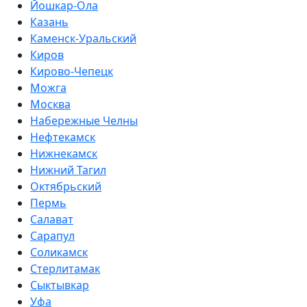
Йошкар-Ола
Казань
Каменск-Уральский
Киров
Кирово-Чепецк
Можга
Москва
Набережные Челны
Нефтекамск
Нижнекамск
Нижний Тагил
Октябрьский
Пермь
Салават
Сарапул
Соликамск
Стерлитамак
Сыктывкар
Уфа