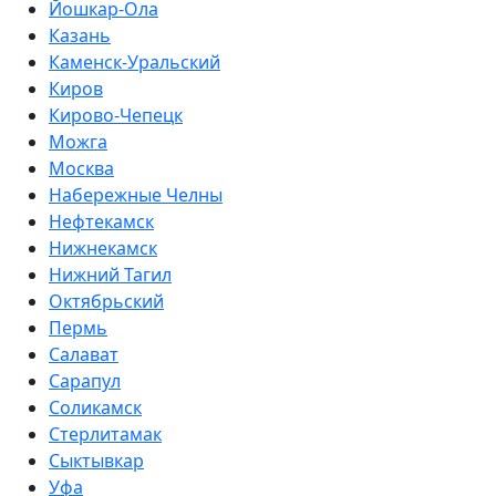
Йошкар-Ола
Казань
Каменск-Уральский
Киров
Кирово-Чепецк
Можга
Москва
Набережные Челны
Нефтекамск
Нижнекамск
Нижний Тагил
Октябрьский
Пермь
Салават
Сарапул
Соликамск
Стерлитамак
Сыктывкар
Уфа