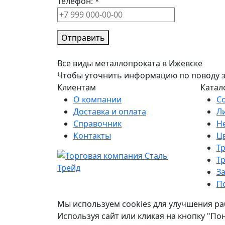
Телефон:
*
Отправить
Все виды металлопроката в Ижевске
Чтобы уточнить информацию по поводу зак
Клиентам
Катал
О компании
С
Доставка и оплата
Л
Справочник
Н
Контакты
Ц
Т
Т
З
П
Мы используем cookies для улучшения ра
Используя сайт или кликая на кнопку "По