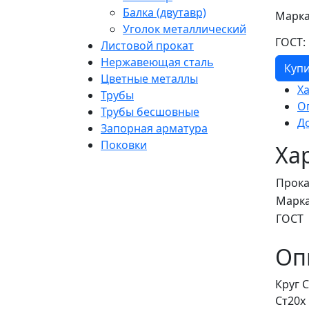
Балка (двутавр)
Марка
Уголок металлический
ГОСТ:
Листовой прокат
Нержавеющая сталь
Куп
Цветные металлы
Х
Трубы
О
Трубы бесшовные
Д
Запорная арматура
Поковки
Ха
Прока
Марка
ГОСТ
Оп
Круг 
Ст20х