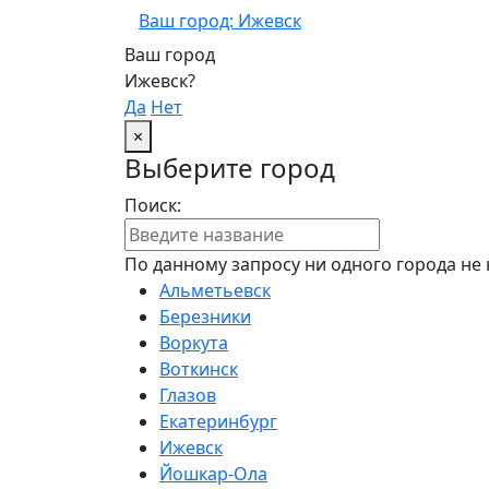
Ваш город: Ижевск
Ваш город
Ижевск?
Да
Нет
×
Выберите город
Поиск:
По данному запросу ни одного города не 
Альметьевск
Березники
Воркута
Воткинск
Глазов
Екатеринбург
Ижевск
Йошкар-Ола