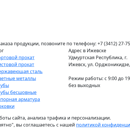
аза продукции, позвоните по телефону: +7 (3412) 27-75
ог
Адрес в Ижевске
ортовой прокат
Удмуртская Республика, г.
истовой прокат
Ижевск, ул. Орджоникидзе, 
ержавеющая сталь
ветные металлы
Режим работы: c 9:00 до 19
рубы
без выходных
рубы бесшовные
апорная арматура
оковки
боты сайта, анализа трафика и персонализации.
нятно", вы соглашаетесь с нашей
политикой конфиденц