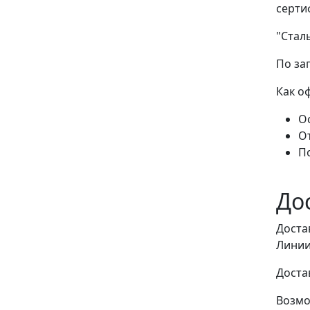
серти
"Стал
По за
Как о
Ос
О
П
До
Доста
Линии
Доста
Возмо