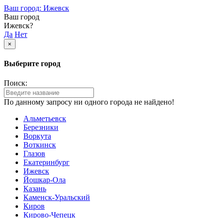
Ваш город: Ижевск
Ваш город
Ижевск?
Да
Нет
×
Выберите город
Поиск:
По данному запросу ни одного города не найдено!
Альметьевск
Березники
Воркута
Воткинск
Глазов
Екатеринбург
Ижевск
Йошкар-Ола
Казань
Каменск-Уральский
Киров
Кирово-Чепецк