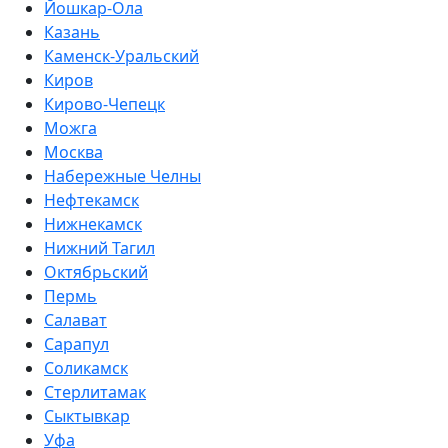
Йошкар-Ола
Казань
Каменск-Уральский
Киров
Кирово-Чепецк
Можга
Москва
Набережные Челны
Нефтекамск
Нижнекамск
Нижний Тагил
Октябрьский
Пермь
Салават
Сарапул
Соликамск
Стерлитамак
Сыктывкар
Уфа