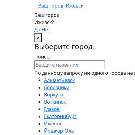
Ваш город: Ижевск
Ваш город
Ижевск?
Да
Нет
×
Выберите город
Поиск:
По данному запросу ни одного города не 
Альметьевск
Березники
Воркута
Воткинск
Глазов
Екатеринбург
Ижевск
Йошкар-Ола