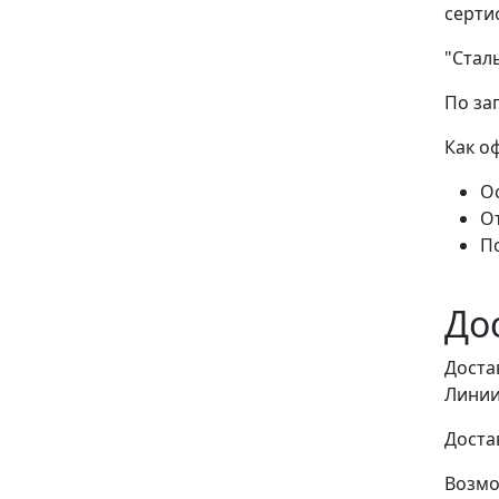
серти
"Стал
По за
Как о
Ос
О
П
До
Доста
Линии
Доста
Возмо