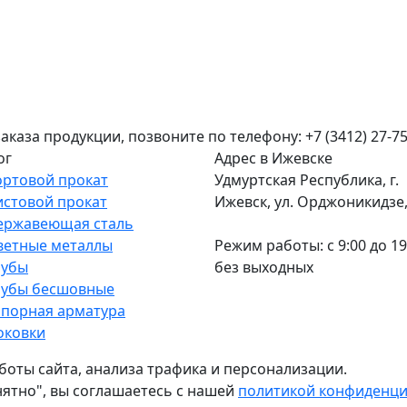
аза продукции, позвоните по телефону: +7 (3412) 27-75
ог
Адрес в Ижевске
ортовой прокат
Удмуртская Республика, г.
истовой прокат
Ижевск, ул. Орджоникидзе, 
ержавеющая сталь
ветные металлы
Режим работы: c 9:00 до 19
рубы
без выходных
рубы бесшовные
апорная арматура
оковки
боты сайта, анализа трафика и персонализации.
нятно", вы соглашаетесь с нашей
политикой конфиденц