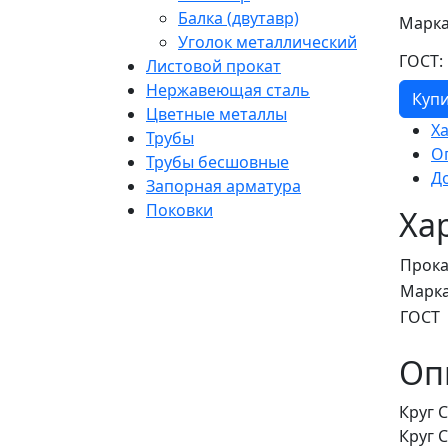
Балка (двутавр)
Марка
Уголок металлический
ГОСТ:
Листовой прокат
Нержавеющая сталь
Куп
Цветные металлы
Х
Трубы
О
Трубы бесшовные
Д
Запорная арматура
Поковки
Ха
Прока
Марка
ГОСТ
Оп
Круг 
Круг 