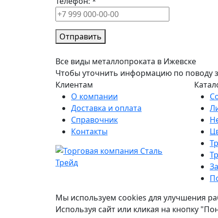
Телефон:
*
Отправить
Все виды металлопроката в Ижевске
Чтобы уточнить информацию по поводу зак
Клиентам
Катал
О компании
С
Доставка и оплата
Л
Справочник
Н
Контакты
Ц
Т
Т
З
П
Мы используем cookies для улучшения ра
Используя сайт или кликая на кнопку "По