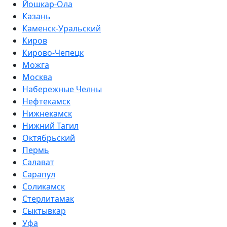
Йошкар-Ола
Казань
Каменск-Уральский
Киров
Кирово-Чепецк
Можга
Москва
Набережные Челны
Нефтекамск
Нижнекамск
Нижний Тагил
Октябрьский
Пермь
Салават
Сарапул
Соликамск
Стерлитамак
Сыктывкар
Уфа