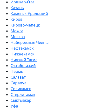
Йошкар-Ола
Казань
Каменск-Уральский
Киров
Кирово-Чепецк
Можга
Москва
Набережные Челны
Нефтекамск
Нижнекамск
Нижний Тагил
Октябрьский
Пермь
Салават
Сарапул
Соликамск
Стерлитамак
Сыктывкар
Уфа