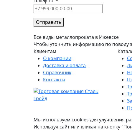
Телефон:
*
Отправить
Все виды металлопроката в Ижевске
Чтобы уточнить информацию по поводу зак
Клиентам
Катал
О компании
С
Доставка и оплата
Л
Справочник
Н
Контакты
Ц
Т
Т
З
П
Мы используем cookies для улучшения ра
Используя сайт или кликая на кнопку "По