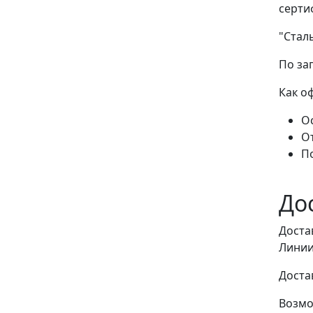
серти
"Стал
По за
Как о
Ос
О
П
До
Доста
Линии
Доста
Возмо