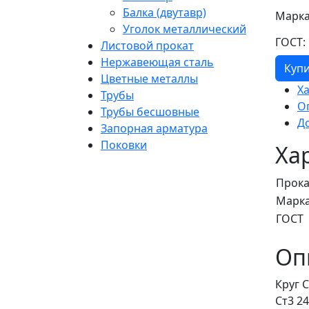
Балка (двутавр)
Марка
Уголок металлический
ГОСТ:
Листовой прокат
Нержавеющая сталь
Куп
Цветные металлы
Х
Трубы
О
Трубы бесшовные
Д
Запорная арматура
Поковки
Ха
Прока
Марка
ГОСТ
Оп
Круг 
Ст3 2