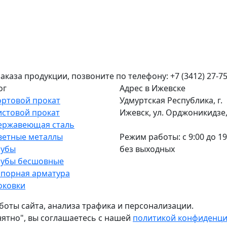
аза продукции, позвоните по телефону: +7 (3412) 27-75
ог
Адрес в Ижевске
ортовой прокат
Удмуртская Республика, г.
истовой прокат
Ижевск, ул. Орджоникидзе, 
ержавеющая сталь
ветные металлы
Режим работы: c 9:00 до 19
рубы
без выходных
рубы бесшовные
апорная арматура
оковки
боты сайта, анализа трафика и персонализации.
нятно", вы соглашаетесь с нашей
политикой конфиденц