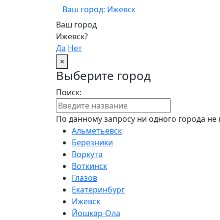
Ваш город: Ижевск
Ваш город
Ижевск?
Да
Нет
×
Выберите город
Поиск:
По данному запросу ни одного города не 
Альметьевск
Березники
Воркута
Воткинск
Глазов
Екатеринбург
Ижевск
Йошкар-Ола