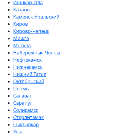
Йошкар-Ола
Казань
Каменск-Уральский
Киров
Кирово-Чепецк
Можга
Москва
Набережные Челны
Нефтекамск
Нижнекамск
Нижний Тагил
Октябрьский
Пермь
Салават
Сарапул
Соликамск
Стерлитамак
Сыктывкар
Уфа