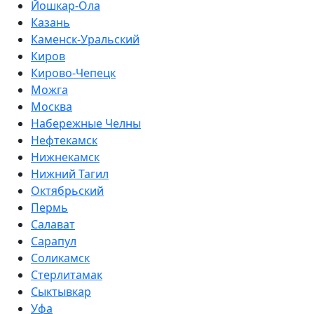
Йошкар-Ола
Казань
Каменск-Уральский
Киров
Кирово-Чепецк
Можга
Москва
Набережные Челны
Нефтекамск
Нижнекамск
Нижний Тагил
Октябрьский
Пермь
Салават
Сарапул
Соликамск
Стерлитамак
Сыктывкар
Уфа