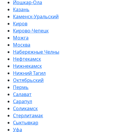
Йошкар-Ола
Казань
Каменск-Уральский
Киров
Кирово-Чепецк
Можга
Москва
Набережные Челны
Нефтекамск
Нижнекамск
Нижний Тагил
Октябрьский
Пермь
Салават
Сарапул
Соликамск
Стерлитамак
Сыктывкар
Уфа