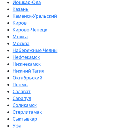
Йошкар-Ола
Казань
Каменск-Уральский
Киров
Кирово-Чепецк
Можга
Москва
Набережные Челны
Нефтекамск
Нижнекамск
Нижний Тагил
Октябрьский
Пермь
Салават
Сарапул
Соликамск
Стерлитамак
Сыктывкар
Уфа