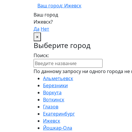
Ваш город: Ижевск
Ваш город
Ижевск?
Да
Нет
×
Выберите город
Поиск:
По данному запросу ни одного города не 
Альметьевск
Березники
Воркута
Воткинск
Глазов
Екатеринбург
Ижевск
Йошкар-Ола