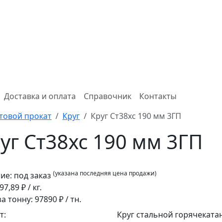
Доставка и оплата
Справочник
Контакты
товой прокат
Круг
Круг Ст38хс 190 мм 3ГП
уг Ст38хс 190 мм 3ГП
(указана последняя цена продажи)
ие:
под заказ
97,89
₽ / кг.
за тонну:
97890
₽ / тн.
т:
Круг стальной горячеката