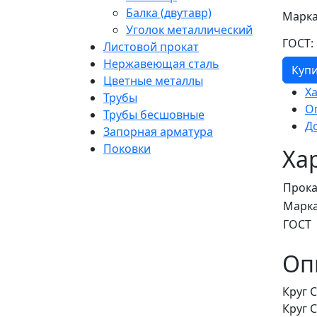
Балка (двутавр)
Марка
Уголок металлический
ГОСТ:
Листовой прокат
Нержавеющая сталь
Куп
Цветные металлы
Х
Трубы
О
Трубы бесшовные
Д
Запорная арматура
Поковки
Ха
Прока
Марка
ГОСТ
Оп
Круг 
Круг 