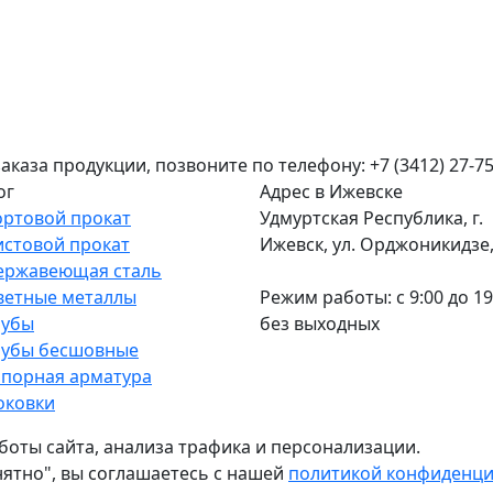
аза продукции, позвоните по телефону: +7 (3412) 27-75
ог
Адрес в Ижевске
ортовой прокат
Удмуртская Республика, г.
истовой прокат
Ижевск, ул. Орджоникидзе, 
ержавеющая сталь
ветные металлы
Режим работы: c 9:00 до 19
рубы
без выходных
рубы бесшовные
апорная арматура
оковки
боты сайта, анализа трафика и персонализации.
нятно", вы соглашаетесь с нашей
политикой конфиденц