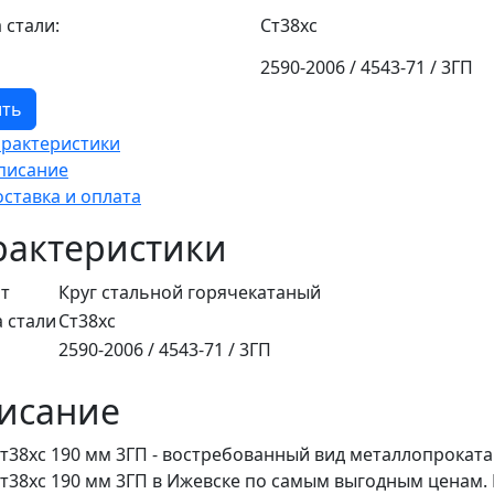
 стали:
Ст38хс
2590-2006 / 4543-71 / 3ГП
ить
арактеристики
писание
оставка и оплата
рактеристики
т
Круг стальной горячекатаный
 стали
Ст38хс
2590-2006 / 4543-71 / 3ГП
исание
Ст38хс 190 мм 3ГП - востребованный вид металлопроката
Ст38хс 190 мм 3ГП в Ижевске по самым выгодным ценам.