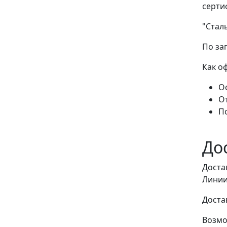
серти
"Стал
По за
Как о
Ос
О
П
До
Доста
Линии
Доста
Возмо