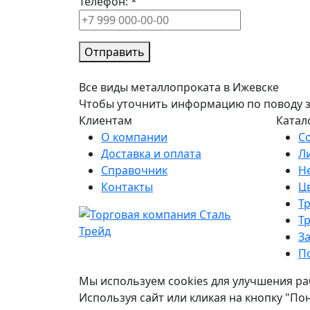
Телефон:
*
Отправить
Все виды металлопроката в Ижевске
Чтобы уточнить информацию по поводу зак
Клиентам
Катал
О компании
С
Доставка и оплата
Л
Справочник
Н
Контакты
Ц
Т
Т
З
П
Мы используем cookies для улучшения ра
Используя сайт или кликая на кнопку "По