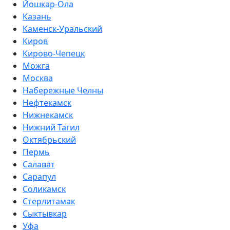
Йошкар-Ола
Казань
Каменск-Уральский
Киров
Кирово-Чепецк
Можга
Москва
Набережные Челны
Нефтекамск
Нижнекамск
Нижний Тагил
Октябрьский
Пермь
Салават
Сарапул
Соликамск
Стерлитамак
Сыктывкар
Уфа