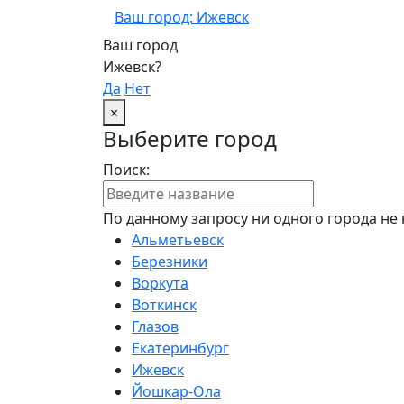
Ваш город: Ижевск
Ваш город
Ижевск?
Да
Нет
×
Выберите город
Поиск:
По данному запросу ни одного города не 
Альметьевск
Березники
Воркута
Воткинск
Глазов
Екатеринбург
Ижевск
Йошкар-Ола