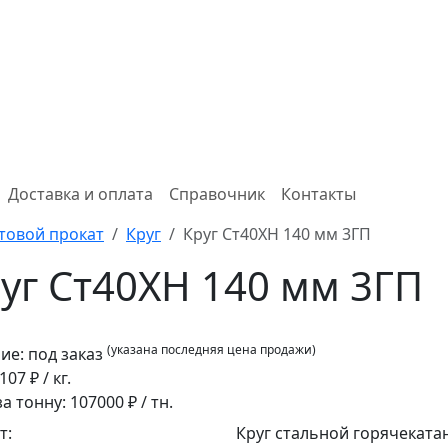
Доставка и оплата
Справочник
Контакты
товой прокат
Круг
Круг Ст40ХН 140 мм 3ГП
уг Ст40ХН 140 мм 3ГП
(указана последняя цена продажи)
ие:
под заказ
107
₽ / кг.
за тонну:
107000
₽ / тн.
т:
Круг стальной горячеката