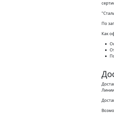
серти
"Стал
По за
Как о
Ос
О
П
До
Доста
Линии
Доста
Возмо