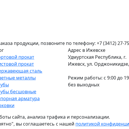
аза продукции, позвоните по телефону: +7 (3412) 27-75
ог
Адрес в Ижевске
ортовой прокат
Удмуртская Республика, г.
истовой прокат
Ижевск, ул. Орджоникидзе, 
ержавеющая сталь
ветные металлы
Режим работы: c 9:00 до 19
рубы
без выходных
рубы бесшовные
апорная арматура
оковки
боты сайта, анализа трафика и персонализации.
нятно", вы соглашаетесь с нашей
политикой конфиденц