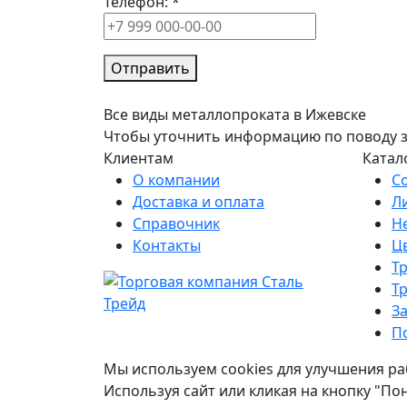
Телефон:
*
Отправить
Все виды металлопроката в Ижевске
Чтобы уточнить информацию по поводу зак
Клиентам
Катал
О компании
С
Доставка и оплата
Л
Справочник
Н
Контакты
Ц
Т
Т
З
П
Мы используем cookies для улучшения ра
Используя сайт или кликая на кнопку "По