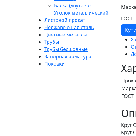
Балка (двутавр)
Марка
Уголок металлический
ГОСТ:
Листовой прокат
Нержавеющая сталь
Куп
Цветные металлы
Х
Трубы
О
Трубы бесшовные
Д
Запорная арматура
Поковки
Ха
Прока
Марка
ГОСТ
Оп
Круг 
Круг 