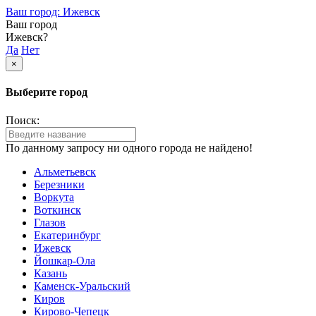
Ваш город: Ижевск
Ваш город
Ижевск?
Да
Нет
×
Выберите город
Поиск:
По данному запросу ни одного города не найдено!
Альметьевск
Березники
Воркута
Воткинск
Глазов
Екатеринбург
Ижевск
Йошкар-Ола
Казань
Каменск-Уральский
Киров
Кирово-Чепецк