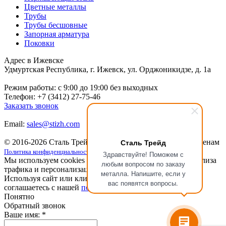
Цветные металлы
Трубы
Трубы бесшовные
Запорная арматура
Поковки
Адрес в Ижевске
Удмуртская Республика, г. Ижевск, ул. Орджоникидзе, д. 1а
Режим работы: c 9:00 до 19:00 без выходных
Телефон: +7 (3412) 27-75-46
Заказать звонок
Email:
sales@stizh.com
Сталь Трейд
© 2016-2026 Сталь Трейд
Металлопрокат
по выгодным ценам
Политика конфиденциальности
Здравствуйте! Поможем с
Мы используем cookies для улучшения работы сайта, анализа
любым вопросом по заказу
трафика и персонализации.
металла. Напишите, если у
Используя сайт или кликая на кнопку "Понятно", вы
вас появятся вопросы.
соглашаетесь с нашей
политикой конфиденциальности
.
Понятно
Обратный звонок
Ваше имя:
*