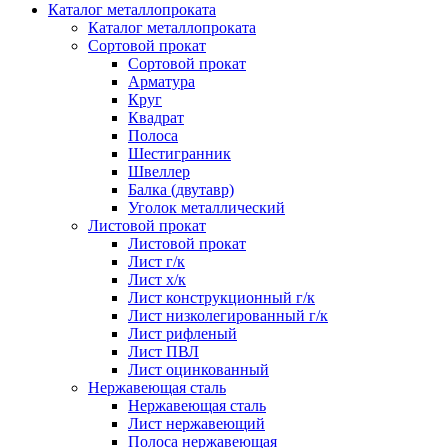
Каталог металлопроката
Каталог металлопроката
Сортовой прокат
Сортовой прокат
Арматура
Круг
Квадрат
Полоса
Шестигранник
Швеллер
Балка (двутавр)
Уголок металлический
Листовой прокат
Листовой прокат
Лист г/к
Лист х/к
Лист конструкционный г/к
Лист низколегированный г/к
Лист рифленый
Лист ПВЛ
Лист оцинкованный
Нержавеющая сталь
Нержавеющая сталь
Лист нержавеющий
Полоса нержавеющая