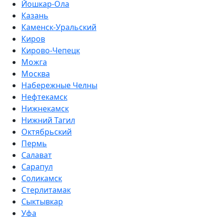
Йошкар-Ола
Казань
Каменск-Уральский
Киров
Кирово-Чепецк
Можга
Москва
Набережные Челны
Нефтекамск
Нижнекамск
Нижний Тагил
Октябрьский
Пермь
Салават
Сарапул
Соликамск
Стерлитамак
Сыктывкар
Уфа