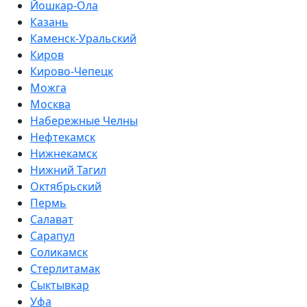
Йошкар-Ола
Казань
Каменск-Уральский
Киров
Кирово-Чепецк
Можга
Москва
Набережные Челны
Нефтекамск
Нижнекамск
Нижний Тагил
Октябрьский
Пермь
Салават
Сарапул
Соликамск
Стерлитамак
Сыктывкар
Уфа