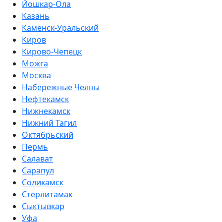
Йошкар-Ола
Казань
Каменск-Уральский
Киров
Кирово-Чепецк
Можга
Москва
Набережные Челны
Нефтекамск
Нижнекамск
Нижний Тагил
Октябрьский
Пермь
Салават
Сарапул
Соликамск
Стерлитамак
Сыктывкар
Уфа