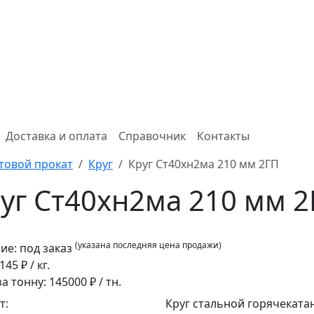
Доставка и оплата
Справочник
Контакты
товой прокат
Круг
Круг Ст40хн2ма 210 мм 2ГП
уг Ст40хн2ма 210 мм 2
(указана последняя цена продажи)
ие:
под заказ
145
₽ / кг.
за тонну:
145000
₽ / тн.
т:
Круг стальной горячеката