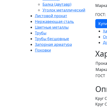
Балка (двутавр)
Марка
Уголок металлический
ГОСТ:
Листовой прокат
Нержавеющая сталь
Куп
Цветные металлы
Х
Трубы
О
Трубы бесшовные
Д
Запорная арматура
Поковки
Ха
Прока
Марка
ГОСТ
Оп
Круг 
Круг 