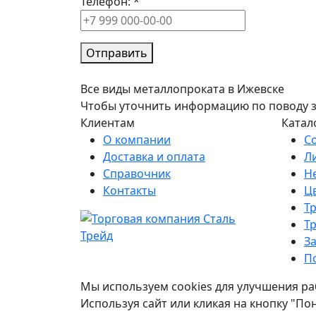
Телефон:
*
Отправить
Все виды металлопроката в Ижевске
Чтобы уточнить информацию по поводу зак
Клиентам
Катал
О компании
С
Доставка и оплата
Л
Справочник
Н
Контакты
Ц
Т
Т
З
П
Мы используем cookies для улучшения ра
Используя сайт или кликая на кнопку "По