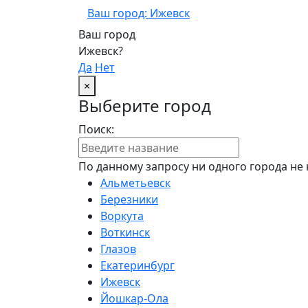
Ваш город: Ижевск
Ваш город
Ижевск?
Да
Нет
×
Выберите город
Поиск:
По данному запросу ни одного города не 
Альметьевск
Березники
Воркута
Воткинск
Глазов
Екатеринбург
Ижевск
Йошкар-Ола