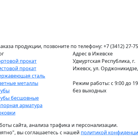
аза продукции, позвоните по телефону: +7 (3412) 27-75
ог
Адрес в Ижевске
ортовой прокат
Удмуртская Республика, г.
истовой прокат
Ижевск, ул. Орджоникидзе, 
ержавеющая сталь
ветные металлы
Режим работы: c 9:00 до 19
рубы
без выходных
рубы бесшовные
апорная арматура
оковки
боты сайта, анализа трафика и персонализации.
нятно", вы соглашаетесь с нашей
политикой конфиденц