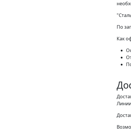
необх
"Стал
По за
Как о
Ос
О
П
До
Доста
Линии
Доста
Возмо