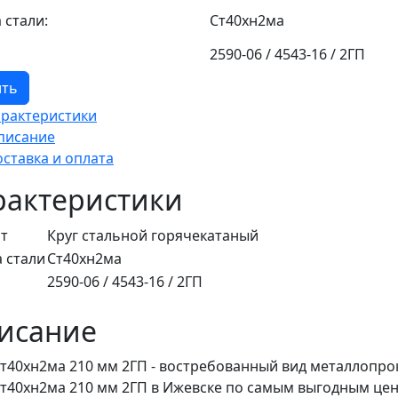
 стали:
Ст40хн2ма
2590-06 / 4543-16 / 2ГП
ить
арактеристики
писание
оставка и оплата
рактеристики
т
Круг стальной горячекатаный
 стали
Ст40хн2ма
2590-06 / 4543-16 / 2ГП
исание
Ст40хн2ма 210 мм 2ГП - востребованный вид металлопро
Ст40хн2ма 210 мм 2ГП в Ижевске по самым выгодным цен