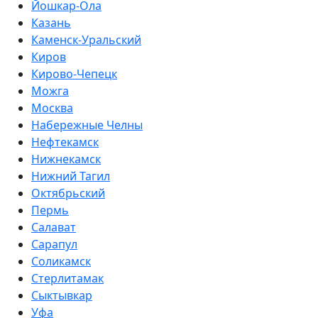
Йошкар-Ола
Казань
Каменск-Уральский
Киров
Кирово-Чепецк
Можга
Москва
Набережные Челны
Нефтекамск
Нижнекамск
Нижний Тагил
Октябрьский
Пермь
Салават
Сарапул
Соликамск
Стерлитамак
Сыктывкар
Уфа