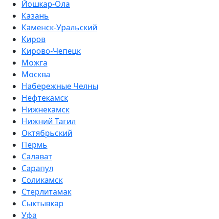
Йошкар-Ола
Казань
Каменск-Уральский
Киров
Кирово-Чепецк
Можга
Москва
Набережные Челны
Нефтекамск
Нижнекамск
Нижний Тагил
Октябрьский
Пермь
Салават
Сарапул
Соликамск
Стерлитамак
Сыктывкар
Уфа