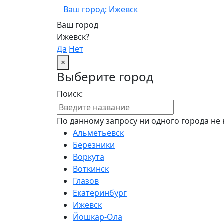
Ваш город: Ижевск
Ваш город
Ижевск?
Да
Нет
×
Выберите город
Поиск:
По данному запросу ни одного города не 
Альметьевск
Березники
Воркута
Воткинск
Глазов
Екатеринбург
Ижевск
Йошкар-Ола