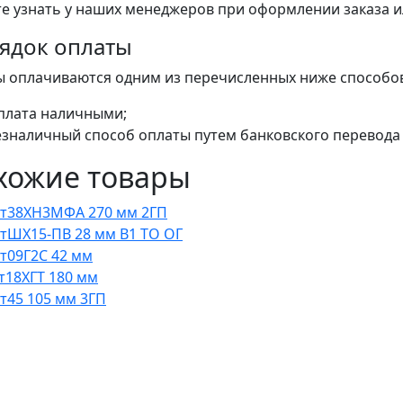
е узнать у наших менеджеров при оформлении заказа или
ядок оплаты
ы оплачиваются одним из перечисленных ниже способо
плата наличными;
езналичный способ оплаты путем банковского перевода 
хожие товары
Ст38ХН3МФА 270 мм 2ГП
СтШХ15-ПВ 28 мм В1 ТО ОГ
Ст09Г2С 42 мм
ст18ХГТ 180 мм
Ст45 105 мм 3ГП