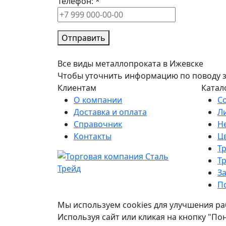
Телефон:
*
Отправить
Все виды металлопроката в Ижевске
Чтобы уточнить информацию по поводу зак
Клиентам
Катал
О компании
С
Доставка и оплата
Л
Справочник
Н
Контакты
Ц
Т
Т
З
П
Мы используем cookies для улучшения ра
Используя сайт или кликая на кнопку "По