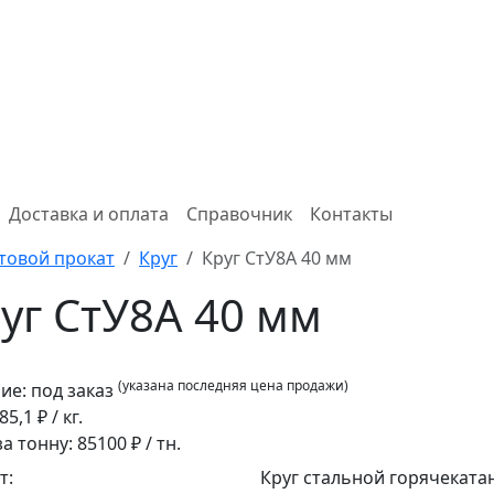
Доставка и оплата
Справочник
Контакты
товой прокат
Круг
Круг СтУ8А 40 мм
уг СтУ8А 40 мм
(указана последняя цена продажи)
ие:
под заказ
85,1
₽ / кг.
за тонну:
85100
₽ / тн.
т:
Круг стальной горячеката