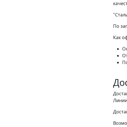
качес
"Стал
По за
Как о
Ос
О
П
До
Доста
Линии
Доста
Возмо