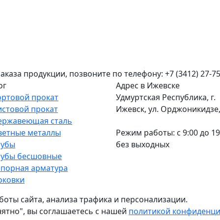
аза продукции, позвоните по телефону: +7 (3412) 27-75
ог
Адрес в Ижевске
ортовой прокат
Удмуртская Республика, г.
истовой прокат
Ижевск, ул. Орджоникидзе, 
ержавеющая сталь
ветные металлы
Режим работы: c 9:00 до 19
рубы
без выходных
рубы бесшовные
апорная арматура
оковки
боты сайта, анализа трафика и персонализации.
нятно", вы соглашаетесь с нашей
политикой конфиденц