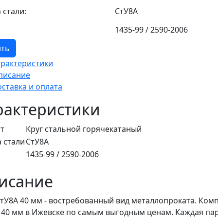
 стали:
СтУ8А
1435-99 / 2590-2006
ить
арактеристики
писание
оставка и оплата
рактеристики
т
Круг стальной горячекатаный
 стали
СтУ8А
1435-99 / 2590-2006
исание
СтУ8А 40 мм - востребованный вид металлопроката. Комп
 40 мм в Ижевске по самым выгодным ценам. Каждая па