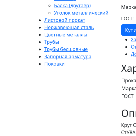
Балка (двутавр)
Марка
Уголок металлический
ГОСТ:
Листовой прокат
Нержавеющая сталь
Куп
Цветные металлы
Х
Трубы
О
Трубы бесшовные
Д
Запорная арматура
Поковки
Ха
Прока
Марка
ГОСТ
Оп
Круг 
СтУ8А