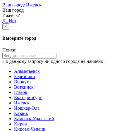
Ваш город: Ижевск
Ваш город
Ижевск?
Да
Нет
×
Выберите город
Поиск:
По данному запросу ни одного города не найдено!
Альметьевск
Березники
Воркута
Воткинск
Глазов
Екатеринбург
Ижевск
Йошкар-Ола
Казань
Каменск-Уральский
Киров
Кирово-Чепецк