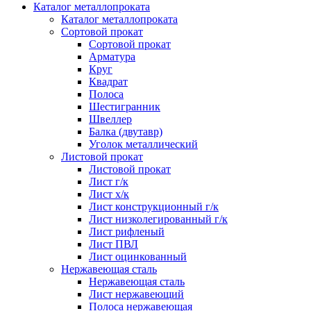
Каталог металлопроката
Каталог металлопроката
Сортовой прокат
Сортовой прокат
Арматура
Круг
Квадрат
Полоса
Шестигранник
Швеллер
Балка (двутавр)
Уголок металлический
Листовой прокат
Листовой прокат
Лист г/к
Лист х/к
Лист конструкционный г/к
Лист низколегированный г/к
Лист рифленый
Лист ПВЛ
Лист оцинкованный
Нержавеющая сталь
Нержавеющая сталь
Лист нержавеющий
Полоса нержавеющая