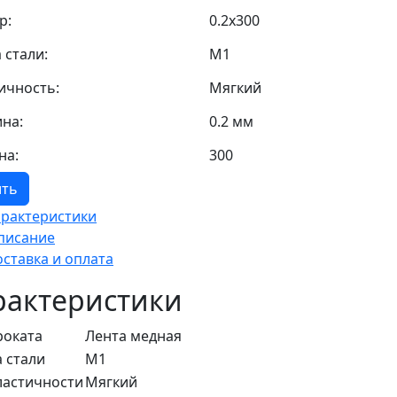
р:
0.2х300
 стали:
М1
ичность:
Мягкий
на:
0.2 мм
на:
300
ить
арактеристики
писание
оставка и оплата
рактеристики
роката
Лента медная
 стали
М1
ластичности
Мягкий