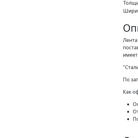
Толщи
Ширин
Оп
Лента
поста
имеет
"Стал
По за
Как о
Ос
О
П