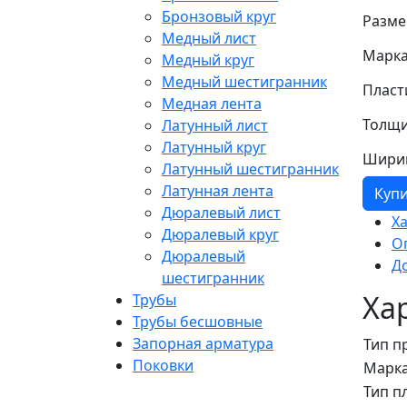
Бронзовый круг
Разме
Медный лист
Марка
Медный круг
Медный шестигранник
Пласт
Медная лента
Толщи
Латунный лист
Латунный круг
Шири
Латунный шестигранник
Латунная лента
Куп
Дюралевый лист
Х
Дюралевый круг
О
Дюралевый
Д
шестигранник
Ха
Трубы
Трубы бесшовные
Запорная арматура
Тип п
Поковки
Марка
Тип п