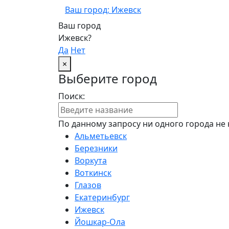
Ваш город: Ижевск
Ваш город
Ижевск?
Да
Нет
×
Выберите город
Поиск:
По данному запросу ни одного города не 
Альметьевск
Березники
Воркута
Воткинск
Глазов
Екатеринбург
Ижевск
Йошкар-Ола