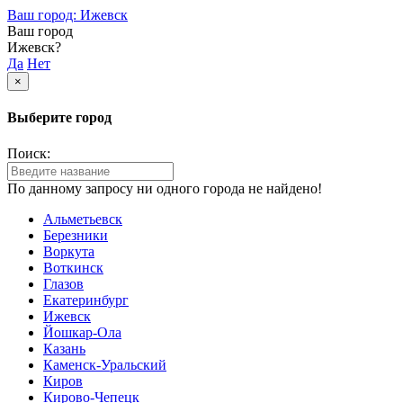
Ваш город: Ижевск
Ваш город
Ижевск?
Да
Нет
×
Выберите город
Поиск:
По данному запросу ни одного города не найдено!
Альметьевск
Березники
Воркута
Воткинск
Глазов
Екатеринбург
Ижевск
Йошкар-Ола
Казань
Каменск-Уральский
Киров
Кирово-Чепецк