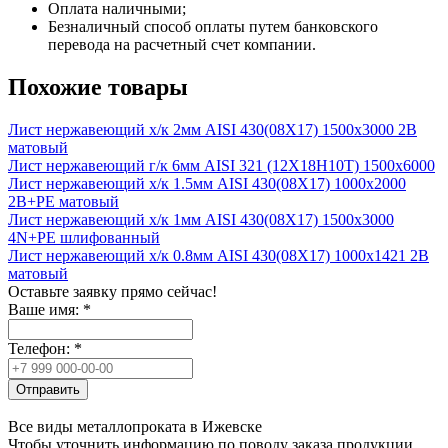
Оплата наличными;
Безналичный способ оплаты путем банковского
перевода на расчетный счет компании.
Похожие товары
Лист нержавеющий х/к 2мм AISI 430(08X17) 1500х3000 2B
матовый
Лист нержавеющий г/к 6мм AISI 321 (12Х18Н10Т) 1500х6000
Лист нержавеющий х/к 1.5мм AISI 430(08X17) 1000х2000
2B+PE матовый
Лист нержавеющий х/к 1мм AISI 430(08X17) 1500х3000
4N+PE шлифованный
Лист нержавеющий х/к 0.8мм AISI 430(08X17) 1000х1421 2B
матовый
Оставьте заявку прямо сейчас!
Ваше имя:
*
Телефон:
*
Отправить
Все виды металлопроката в Ижевске
Чтобы уточнить информацию по поводу заказа продукции,