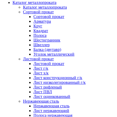
Каталог металлопроката
Каталог металлопроката
Сортовой прокат
Сортовой прокат
Арматура
Круг
Квадрат
Полоса
Шестигранник
Швеллер
Балка (двутавр)
Уголок металлический
Листовой прокат
Листовой прокат
Лист г/к
Лист х/к
Лист конструкционный г/к
Лист низколегированный г/к
Лист рифленый
Лист ПВЛ
Лист оцинкованный
Нержавеющая сталь
Нержавеющая сталь
Лист нержавеющий
Полоса нержавеющая