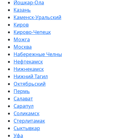
Йошкар-Ола
Казань
Каменск-Уральский
Киров
Кирово-Чепецк
Можга
Москва
Набережные Челны
Нефтекамск
Нижнекамск
Нижний Тагил
Октябрьский
Пермь
Салават
Сарапул
Соликамск
Стерлитамак
Сыктывкар
Уфа