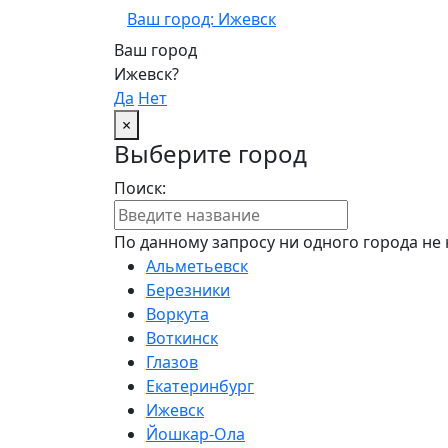
Ваш город: Ижевск
Ваш город
Ижевск?
Да
Нет
×
Выберите город
Поиск:
По данному запросу ни одного города не 
Альметьевск
Березники
Воркута
Воткинск
Глазов
Екатеринбург
Ижевск
Йошкар-Ола