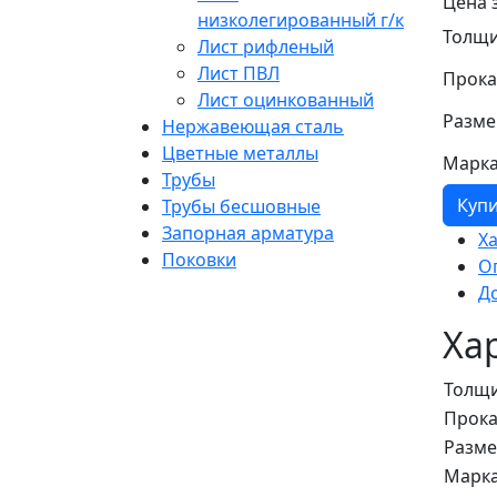
Цена 
низколегированный г/к
Толщи
Лист рифленый
Лист ПВЛ
Прока
Лист оцинкованный
Разме
Нержавеющая сталь
Цветные металлы
Марка
Трубы
Куп
Трубы бесшовные
Запорная арматура
Х
Поковки
О
Д
Ха
Толщ
Прока
Разм
Марка