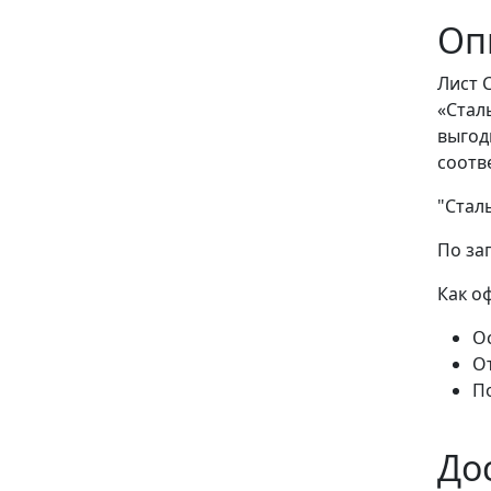
Оп
Лист 
«Стал
выгод
соотв
"Стал
По за
Как о
Ос
О
П
До