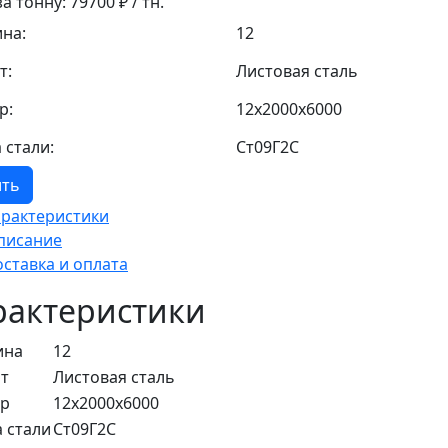
за тонну:
79700
₽ / тн.
на:
12
т:
Листовая сталь
р:
12x2000x6000
 стали:
Ст09Г2С
ить
арактеристики
писание
оставка и оплата
рактеристики
ина
12
т
Листовая сталь
ер
12x2000x6000
 стали
Ст09Г2С