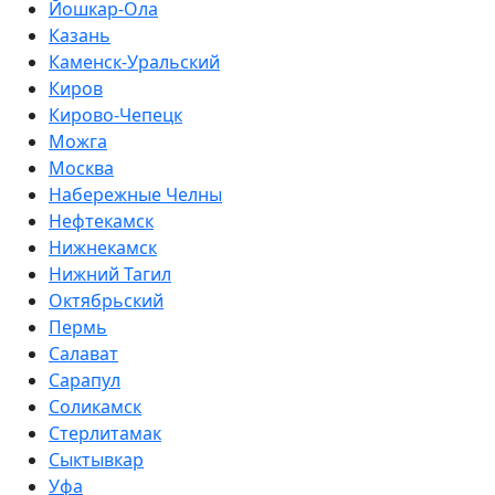
Йошкар-Ола
Казань
Каменск-Уральский
Киров
Кирово-Чепецк
Можга
Москва
Набережные Челны
Нефтекамск
Нижнекамск
Нижний Тагил
Октябрьский
Пермь
Салават
Сарапул
Соликамск
Стерлитамак
Сыктывкар
Уфа