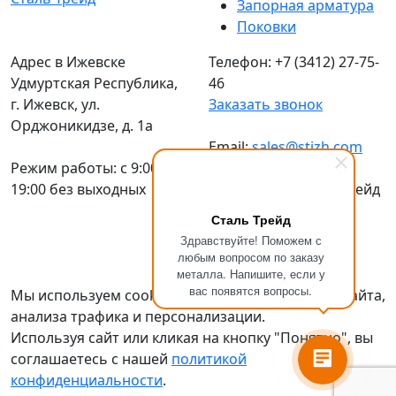
Запорная арматура
Поковки
Адрес в Ижевске
Телефон: +7 (3412) 27-75-
Удмуртская Республика,
46
г. Ижевск, ул.
Заказать звонок
Орджоникидзе, д. 1а
Email:
sales@stizh.com
Режим работы: c 9:00 до
19:00 без выходных
© 2016-2026 Сталь Трейд
Металлопрокат
по
Сталь Трейд
выгодным ценам
Здравствуйте! Поможем с
Политика
любым вопросом по заказу
металла. Напишите, если у
конфиденциальности
вас появятся вопросы.
Мы используем cookies для улучшения работы сайта,
анализа трафика и персонализации.
Используя сайт или кликая на кнопку "Понятно", вы
соглашаетесь с нашей
политикой
конфиденциальности
.