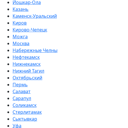
Йошкар-Ола
Казань
Каменск-Уральский
Киров
Кирово-Чепецк
Можга
Москва
Набережные Челны
Нефтекамск
Нижнекамск
Нижний Тагил
Октябрьский
Пермь
Салават
Сарапул
Соликамск
Стерлитамак
Сыктывкар
Уфа