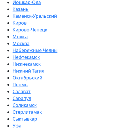
Йошкар-Ола
Казань
Каменск-Уральский
Киров
Кирово-Чепецк
Можга
Москва
Набережные Челны
Нефтекамск
Нижнекамск
Нижний Тагил
Октябрьский
Пермь
Салават
Сарапул
Соликамск
Стерлитамак
Сыктывкар
Уфа