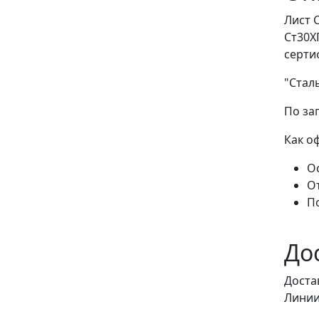
Лист 
Ст30Х
серти
"Стал
По за
Как о
Ос
О
П
До
Доста
Линии