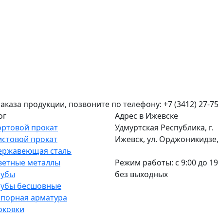
аза продукции, позвоните по телефону: +7 (3412) 27-75
ог
Адрес в Ижевске
ортовой прокат
Удмуртская Республика, г.
истовой прокат
Ижевск, ул. Орджоникидзе, 
ержавеющая сталь
ветные металлы
Режим работы: c 9:00 до 19
рубы
без выходных
рубы бесшовные
апорная арматура
оковки