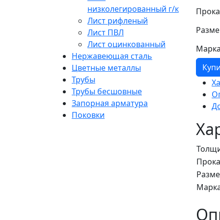
низколегированный г/к
Прока
Лист рифленый
Разме
Лист ПВЛ
Лист оцинкованный
Марка
Нержавеющая сталь
Куп
Цветные металлы
Трубы
Х
Трубы бесшовные
О
Запорная арматура
Д
Поковки
Ха
Толщ
Прока
Разм
Марка
Оп