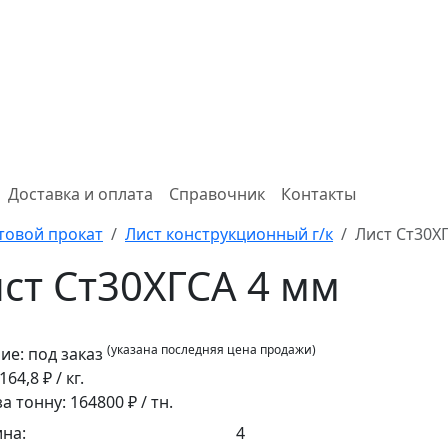
Доставка и оплата
Справочник
Контакты
товой прокат
Лист конструкционный г/к
Лист Ст30Х
ст Ст30ХГСА 4 мм
(указана последняя цена продажи)
ие:
под заказ
164,8
₽ / кг.
за тонну:
164800
₽ / тн.
на:
4