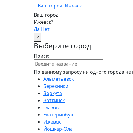
Ваш город: Ижевск
Ваш город
Ижевск?
Да
Нет
×
Выберите город
Поиск:
По данному запросу ни одного города не 
Альметьевск
Березники
Воркута
Воткинск
Глазов
Екатеринбург
Ижевск
Йошкар-Ола