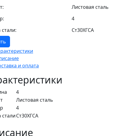
т:
Листовая сталь
р:
4
 стали:
Ст30ХГСА
ить
арактеристики
писание
оставка и оплата
рактеристики
ина
4
т
Листовая сталь
ер
4
 стали
Ст30ХГСА
исание