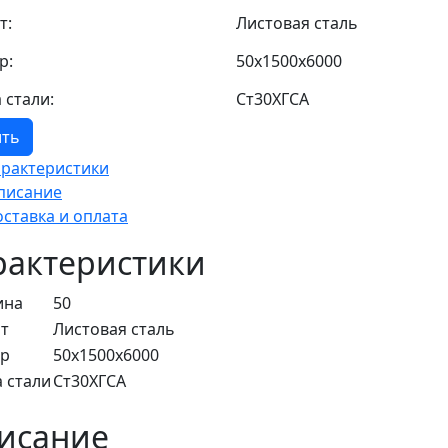
т:
Листовая сталь
р:
50x1500x6000
 стали:
Ст30ХГСА
ить
арактеристики
писание
оставка и оплата
рактеристики
ина
50
т
Листовая сталь
ер
50x1500x6000
 стали
Ст30ХГСА
исание