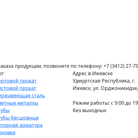
аза продукции, позвоните по телефону: +7 (3412) 27-75
ог
Адрес в Ижевске
ортовой прокат
Удмуртская Республика, г.
истовой прокат
Ижевск, ул. Орджоникидзе, 
ержавеющая сталь
ветные металлы
Режим работы: c 9:00 до 19
рубы
без выходных
рубы бесшовные
апорная арматура
оковки