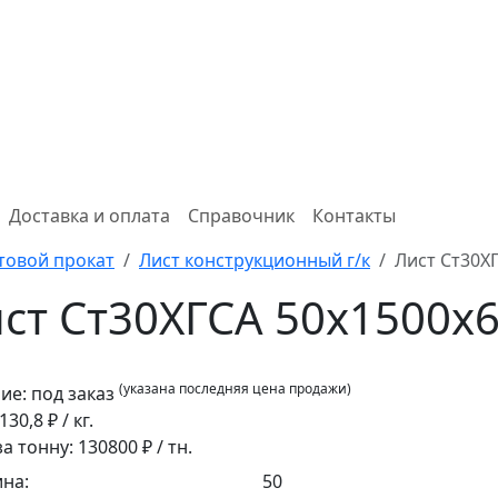
Доставка и оплата
Справочник
Контакты
товой прокат
Лист конструкционный г/к
Лист Ст30Х
ст Ст30ХГСА 50x1500x
(указана последняя цена продажи)
ие:
под заказ
130,8
₽ / кг.
за тонну:
130800
₽ / тн.
на:
50