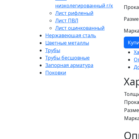
низколегированный г/к
Прока
Лист рифленый
Разме
Лист ПВЛ
Лист оцинкованный
Марка
Нержавеющая сталь
Куп
Цветные металлы
Трубы
Х
Трубы бесшовные
О
Запорная арматура
Д
Поковки
Ха
Толщ
Прока
Разм
Марка
Оп