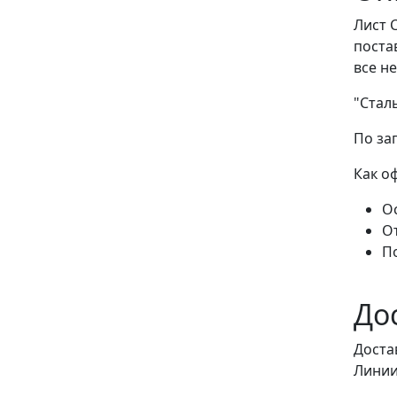
Лист 
поста
все н
"Стал
По за
Как о
Ос
О
П
До
Доста
Линии