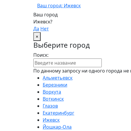
Ваш город: Ижевск
Ваш город
Ижевск?
Да
Нет
×
Выберите город
Поиск:
По данному запросу ни одного города не 
Альметьевск
Березники
Воркута
Воткинск
Глазов
Екатеринбург
Ижевск
Йошкар-Ола