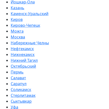
Йошкар-Ола
Казань
Каменск-Уральский
Киров
Кирово-Чепецк
Можга
Москва
Набережные Челны
Нефтекамск
Нижнекамск
Нижний Тагил
Октябрьский
Пермь
Салават
Сарапул
Соликамск
Стерлитамак
Сыктывкар
Уфа