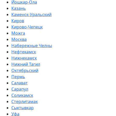
Йошкар-Ола
Казань
Каменск-Уральский
Киров
Кирово-Чепецк
Можга
Москва
Набережные Челны
Нефтекамск
Нижнекамск
Нижний Тагил
Октябрьский
Пермь
Салават
Сарапул
Соликамск
Стерлитамак
Сыктывкар
Уфа