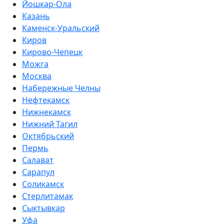
Йошкар-Ола
Казань
Каменск-Уральский
Киров
Кирово-Чепецк
Можга
Москва
Набережные Челны
Нефтекамск
Нижнекамск
Нижний Тагил
Октябрьский
Пермь
Салават
Сарапул
Соликамск
Стерлитамак
Сыктывкар
Уфа